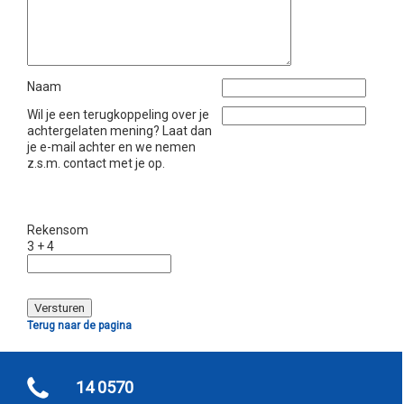
Naam
Wil je een terugkoppeling over je
achtergelaten mening? Laat dan
je e-mail achter en we nemen
z.s.m. contact met je op.
Rekensom
3 + 4
Terug naar de pagina
14 0570