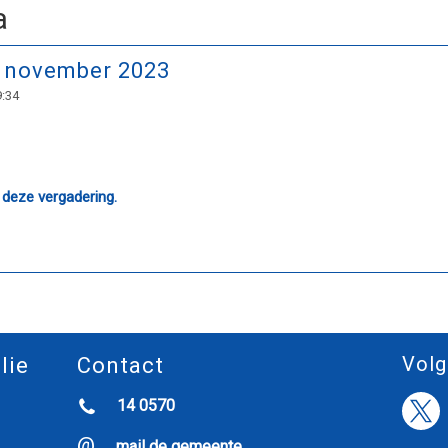
a
 november 2023
9:34
 deze vergadering.
Volg
lie
Contact
14 0570
mail de gemeente