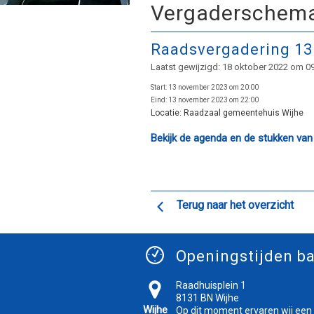
Vergaderschem
Raadsvergadering 13
Laatst gewijzigd: 18 oktober 2022 om 0
Start:
13 november 2023 om 20:00
Eind:
13 november 2023 om 22:00
Locatie:
Raadzaal gemeentehuis Wijhe
Bekijk de agenda en de stukken van
Terug naar het overzicht
Openingstijden ba
Raadhuisplein 1
8131 BN Wijhe
Wijhe
Op dit moment ervaren wij een