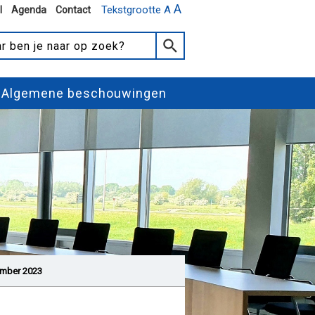
A
Tekstgrootte A
l
Agenda
Contact
Algemene beschouwingen
ember 2023