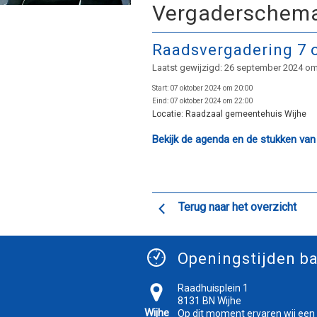
Vergaderschem
Raadsvergadering 7 o
Laatst gewijzigd: 26 september 2024 om
Start:
07 oktober 2024 om 20:00
Eind:
07 oktober 2024 om 22:00
Locatie:
Raadzaal gemeentehuis Wijhe
Bekijk de agenda en de stukken van
Terug naar het overzicht
Openingstijden ba
Raadhuisplein 1
8131 BN Wijhe
Wijhe
Op dit moment ervaren wij een