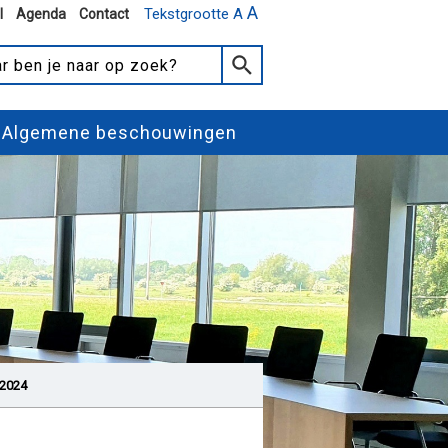
A
Tekstgrootte A
l
Agenda
Contact
Algemene beschouwingen
 2024