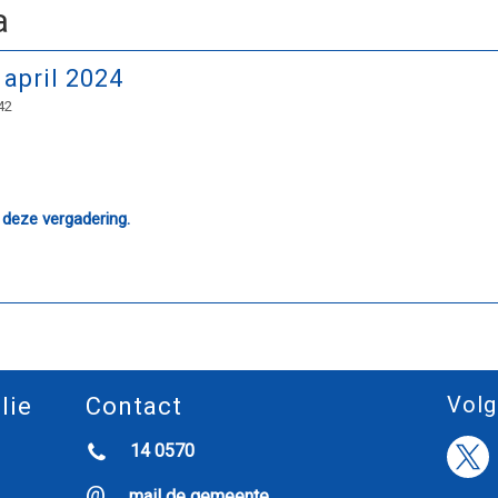
a
april 2024
42
 deze vergadering.
Volg
lie
Contact
14 0570
mail de gemeente