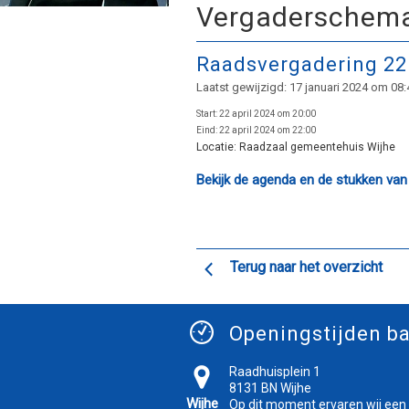
Vergaderschem
Raadsvergadering 22 
Laatst gewijzigd: 17 januari 2024 om 08:
Start:
22 april 2024 om 20:00
Eind:
22 april 2024 om 22:00
Locatie:
Raadzaal gemeentehuis Wijhe
Bekijk de agenda en de stukken van
Terug naar het overzicht
Openingstijden ba
Raadhuisplein 1
8131 BN Wijhe
Wijhe
Op dit moment ervaren wij een