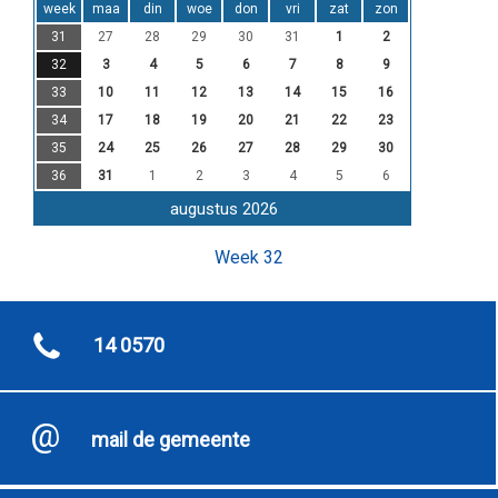
week
maa
din
woe
don
vri
zat
zon
31
27
28
29
30
31
1
2
32
3
4
5
6
7
8
9
33
10
11
12
13
14
15
16
34
17
18
19
20
21
22
23
35
24
25
26
27
28
29
30
36
31
1
2
3
4
5
6
augustus 2026
Week 32
14 0570
mail de gemeente